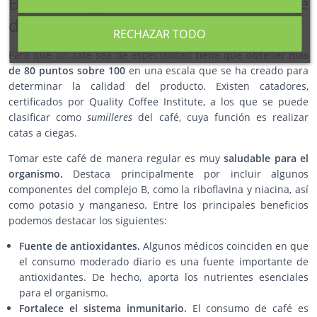
Beneficios para la salud de tomar café
de especialidad
RECHAZAR TODO
Para que un café sea de especialidad
tiene que obtener más
de
80 puntos sobre 100
en una escala que se ha creado para
determinar la calidad del producto. Existen catadores,
certificados por Quality Coffee Institute, a los que se puede
clasificar como
sumilleres
del café, cuya función es realizar
catas a ciegas.
Tomar este café de manera regular es muy
saludable para el
organismo.
Destaca principalmente por incluir algunos
componentes del complejo B, como la riboflavina y niacina, así
como potasio y manganeso. Entre los principales beneficios
podemos destacar los siguientes:
Fuente de antioxidantes.
Algunos médicos coinciden en que
el consumo moderado diario es una fuente importante de
antioxidantes. De hecho, aporta los nutrientes esenciales
para el organismo.
Fortalece el sistema inmunitario.
El consumo de café es