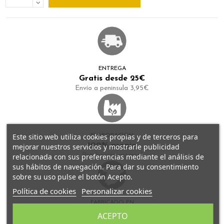
ENTREGA
Gratis desde 25€
Envío a peninsula 3,95€
Este sitio web utiliza cookies propias y de terceros para
ELABORACIÓN
100% propia
mejorar nuestros servicios y mostrarle publicidad
Producción artersal
relacionada con sus preferencias mediante el análisis de
sus hábitos de navegación. Para dar su consentimiento
sobre su uso pulse el botón Acepto.
Política de cookies
Personalizar cookies
FABRICADO EN
España
ACEPTO
Todos nuestros tés se fabrican en Granada