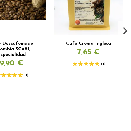
 Descafeinado
Café Crema Inglesa
lombia SCA81,
7,65 €
specialidad
9,90 €
(1)
(1)