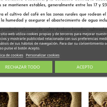
 se mantienen estables, generalmente entre los 17 y 23 °C
ra el cultivo del café en las zonas rurales que rodean e
 la humedad y asegurar el abastecimiento de agua incl
 cuidada selección de cafés Arábica lavados, cultivados 
 sitio web utiliza cookies propias y de terceros para mejorar nuestr
s y vínicas, ofreciendo una taza suave y armoniosa, apr
icios y mostrarle publicidad relacionada con sus preferencias med
 de las regiones cafeteras más dinámicas y reconocida
nálisis de sus hábitos de navegación. Para dar su consentimiento s
so pulse el botón Acepto.
tica de cookies
Personalizar cookies
RECHAZAR TODO
ACEPTO