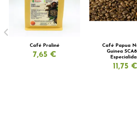
Café Praliné
Café Papua N
Guinea SCA8
7,65 €
Especialid
11,75 