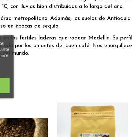
, con lluvias bien distribuidas a lo largo del año.
l área metropolitana. Además, los suelos de Antioquia
uso en épocas de sequía.
en las fértiles laderas que rodean Medellín. Su perfil
os
eciada por los amantes del buen café. Nos enorgullece
iante
s del mundo.
obre