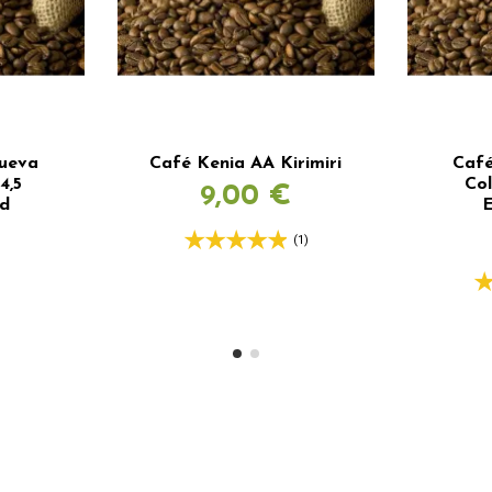
ueva
Café Kenia AA Kirimiri
Café
4,5
Co
9,00 €
ad
E
€
(1)