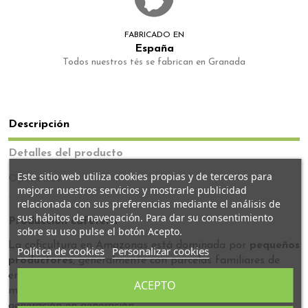
FABRICADO EN
España
Todos nuestros tés se fabrican en Granada
Descripción
Detalles del producto
Este sitio web utiliza cookies propias y de terceros para
Opiniones
mejorar nuestros servicios y mostrarle publicidad
relacionada con sus preferencias mediante el análisis de
sus hábitos de navegación. Para dar su consentimiento
Producción cafetera
sobre su uso pulse el botón Acepto.
La caficultura en Amazonas está dominada por
pequeños
Política de cookies
Personalizar cookies
productores
, generalmente con parcelas familiares de
entre 1 y 3 hectáreas. El trabajo es mayoritariamente
ACEPTO
manual, con una fuerte tradición agrícola transmitida de
generación en generación.