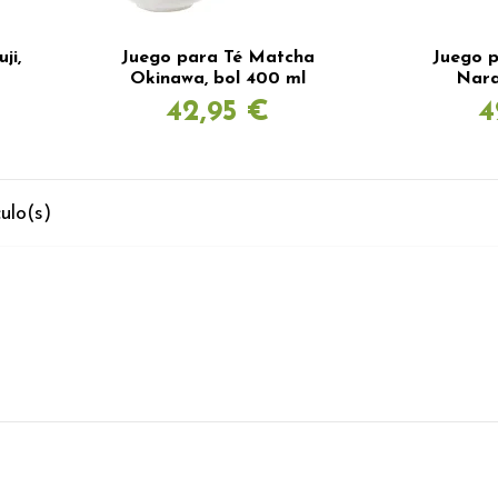
ji,
Juego para Té Matcha
Juego 
Okinawa, bol 400 ml
Nara
42,95 €
4
ulo(s)