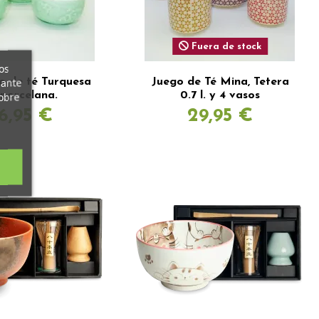
Fuera de stock
os
iante
go de té Turquesa
Juego de Té Mina, Tetera
 porcelana.
0.7 l. y 4 vasos
obre
6,95 €
29,95 €