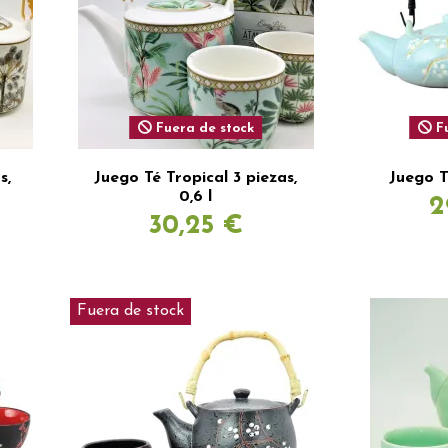
Fuera de stock
Fu
s,
Juego Té Tropical 3 piezas,
Juego T
0,6 l
2
30,25 €
Fuera de stock