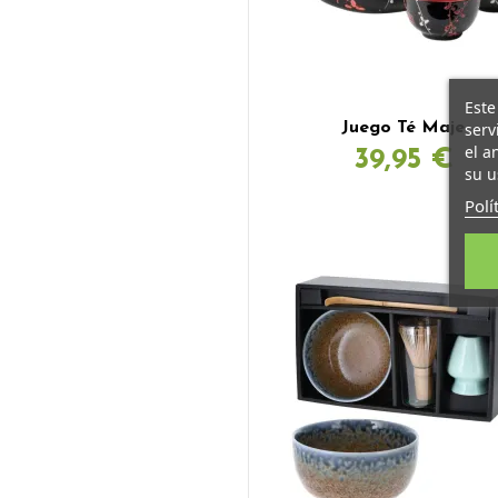
Este
serv
Juego Té Maje
el a
39,95 €
su u
Polí