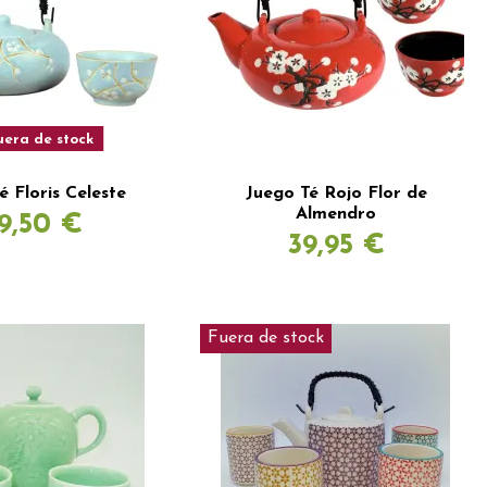
era de stock
é Floris Celeste
Juego Té Rojo Flor de
Almendro
9,50 €
39,95 €
Fuera de stock