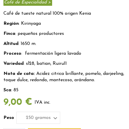
Café de Especialidad >
Café de tueste natural 100% origen Kenia
Región
: Kirinyaga
Finca
: pequeños productores
Altitud
: 1650 m.
Proceso
: fermentación ligera lavado
Variedad
: sl28, batian, Ruiru11
Nota de cata:
Acidez citrica brillante, pomelo, darjeeling,
toque dulce, redondo, mantecoso, arándano.
Sca
: 85
9,00 €
IVA inc.
Peso