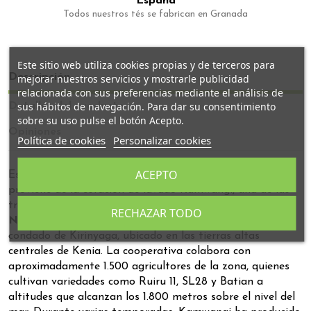
España
Todos nuestros tés se fabrican en Granada
Este sitio web utiliza cookies propias y de terceros para
Descripción
mejorar nuestros servicios y mostrarle publicidad
relacionada con sus preferencias mediante el análisis de
sus hábitos de navegación. Para dar su consentimiento
Detalles del producto
sobre su uso pulse el botón Acepto.
Opiniones
Política de cookies
Personalizar cookies
ACEPTO
Este lote AA de calidad superior, completamente lavado,
proviene de la estación de lavado Kamwangi, una de las
tres instalaciones gestionadas por la cooperativa
New
RECHAZAR TODO
Ngariama Farmers Cooperative Society (FCS)
en el
condado de Kirinyaga, ubicado en las tierras altas
centrales de Kenia. La cooperativa colabora con
aproximadamente 1.500 agricultores de la zona, quienes
cultivan variedades como Ruiru 11, SL28 y Batian a
altitudes que alcanzan los 1.800 metros sobre el nivel del