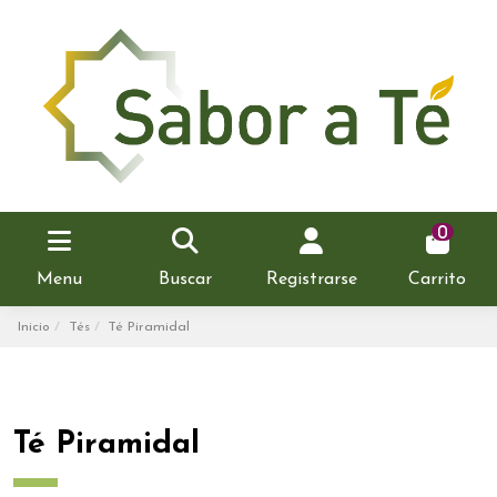
0
Menu
Buscar
Registrarse
Carrito
Inicio
Tés
Té Piramidal
Té Piramidal