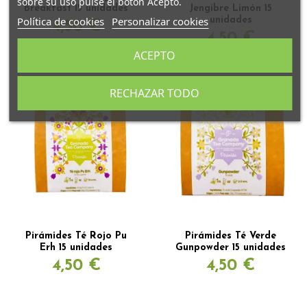
sobre su uso pulse el botón Acepto.
Breakfast 15 unidades
Jengibre Limón 15
Política de cookies
Personalizar cookies
unidades
4,50 €
4,50 €
ACEPTO
RECHAZAR TODO
Pirámides Té Rojo Pu
Pirámides Té Verde
Erh 15 unidades
Gunpowder 15 unidades
4,50 €
4,50 €