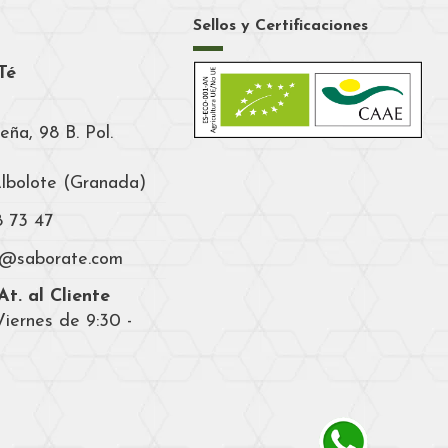
Sellos y Certificaciones
Té
eña, 98 B. Pol.
Albolote (Granada)
8 73 47
a@saborate.com
t. al Cliente
iernes de 9:30 -