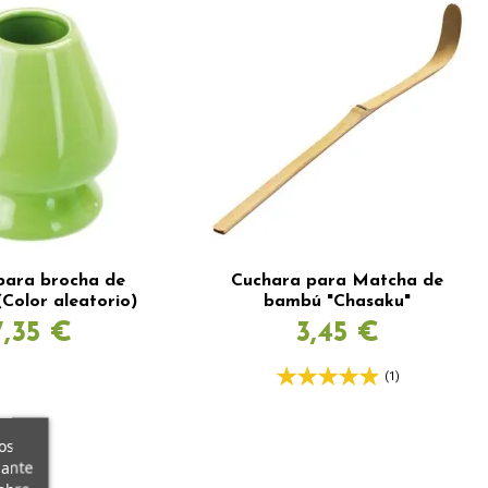
para brocha de
Cuchara para Matcha de
Color aleatorio)
bambú "Chasaku"
7,35 €
3,45 €
(1)
os
iante