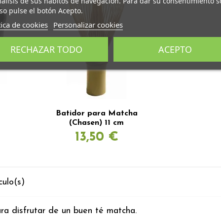
nálisis de sus hábitos de navegación. Para dar su consentimiento s
so pulse el botón Acepto.
tica de cookies
Personalizar cookies
RECHAZAR TODO
ACEPTO
Batidor para Matcha
(Chasen) 11 cm
13,50 €
culo(s)
ra disfrutar de un buen
té matcha.