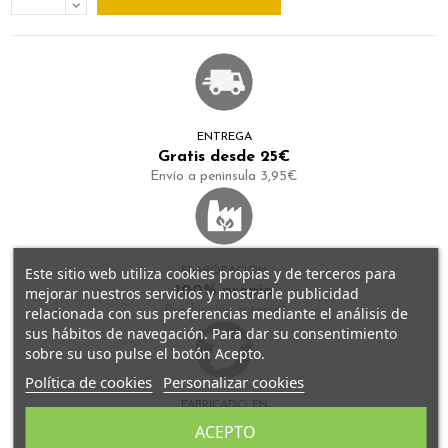
ENTREGA
Gratis desde 25€
Envío a peninsula 3,95€
Este sitio web utiliza cookies propias y de terceros para
ELABORACIÓN
100% propia
mejorar nuestros servicios y mostrarle publicidad
Producción artersal
relacionada con sus preferencias mediante el análisis de
sus hábitos de navegación. Para dar su consentimiento
sobre su uso pulse el botón Acepto.
Política de cookies
Personalizar cookies
FABRICADO EN
España
ACEPTO
Todos nuestros tés se fabrican en Granada