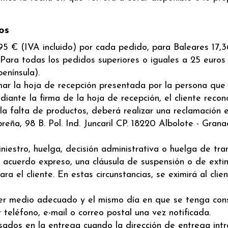
os
95 € (IVA incluido) por cada pedido, para Baleares 17,3
. Para todas los pedidos superiores o iguales a 25 euros 
enínsula).
mar la hoja de recepción presentada por la persona que r
iante la firma de la hoja de recepción, el cliente recon
a falta de productos, deberá realizar una reclamación en
eña, 98 B. Pol. Ind. Juncaril CP. 18220 Albolote - Gran
iniestro, huelga, decisión administrativa o huelga de tr
acuerdo expreso, una cláusula de suspensión o de extinc
a el cliente. En estas circunstancias, se eximirá al cli
er medio adecuado y el mismo día en que se tenga cons
teléfono, e-mail o correo postal una vez notificada.
dos en la entrega cuando la dirección de entrega intro