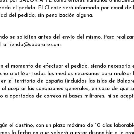
ables por SABOR A TÉ cómo errores humanos o incidencias
ado el pedido. El Cliente será informado por email de l
ad del pedido, sin penalización alguna.
se soliciten antes del envío del mismo. Para realizar 
ail a tienda@saborate.com.
 en el momento de efectuar el pedido, siendo necesario 
o a utilizar todos los medios necesarios para realizar 
n el territorio de España (incluidas las islas de Baleare
al aceptar las condiciones generales, en caso de que se
 a apartados de correos ni bases militares, ni se acept
n el destino, con un plazo máximo de 10 días laborable
remos la fecha en que volverá a estar disponible o le pr