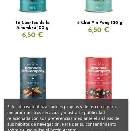
Té Cuentos de la
Té Chai Yin Yang 100 g
Alhambra 100 g
6,50 €
6,50 €
Este sitio web utiliza cookies propias y de terceros para
mejorar nuestros servicios y mostrarle publicidad
relacionada con sus preferencias mediante el análisis de
Té Pakistaní 100 g
Té Embrujo de
sus hábitos de navegación. Para dar su consentimiento
Granada 100 g
6,50 €
sobre su uso pulse el botón Acepto.