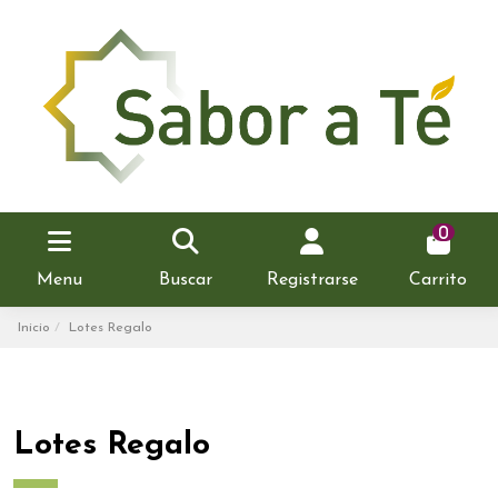
0
Menu
Buscar
Registrarse
Carrito
Inicio
Lotes Regalo
Lotes Regalo