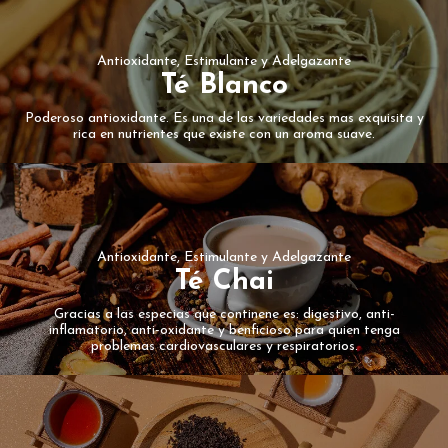
Antioxidante, Estimulante y Adelgazante
Té Blanco
Poderoso antioxidante. Es una de las variedades mas exquisita y
rica en nutrientes que existe con un aroma suave.
Antioxidante, Estimulante y Adelgazante
Té Chai
Gracias a las especias que continene es: digestivo, anti-
inflamatorio, anti-oxidante y benficioso para quien tenga
problemas cardiovasculares y respiratorios.