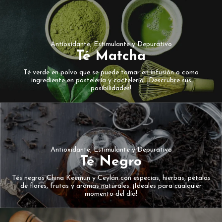
Antioxidante, Estimulante y Depurativo
Té Matcha
Té verde en polvo que se puede tomar en infusión o como
ingrediente en pastelería y coctelería. ¡Descrubre sus
posibilidades!
Antioxidante, Estimulante y Depurativo
Té Negro
Tés negros China Keemun y Ceylán con especias, hierbas, pétalos
de flores, frutas y aromas naturales. ¡Ideales para cualquier
momento del día!