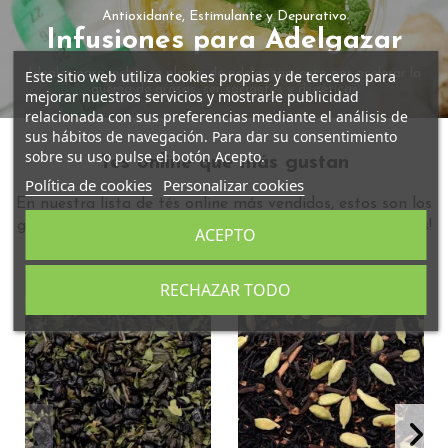
Antioxidante, Estimulante y Depurativo
Infusiones para Adelgazar
Ideales para incluir en planes de adelgazamiento por acelerar la
Este sitio web utiliza cookies propias y de terceros para
quema de grasas, ser saciantes y diuréticas
mejorar nuestros servicios y mostrarle publicidad
relacionada con sus preferencias mediante el análisis de
sus hábitos de navegación. Para dar su consentimiento
sobre su uso pulse el botón Acepto.
Tés online que más gustan
Política de cookies
Personalizar cookies
En nuestra lista de tés online más vendidos, estos son los
ganadores en nuestra tienda de té. ¡Anímate a probarlos!
ACEPTO
RECHAZAR TODO