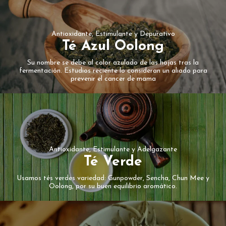
Antioxidante, Estimulante y Depurativo
Té Azul Oolong
Su nombre se debe al color azulado de las hojas tras la
fermentación. Estudios reciente lo consideran un aliado para
prevenir el cancer de mama
Antioxidante, Estimulante y Adelgazante
Té Verde
Usamos tés verdes variedad: Gunpowder, Sencha, Chun Mee y
Oolong, por su buen equilibrio aromático.