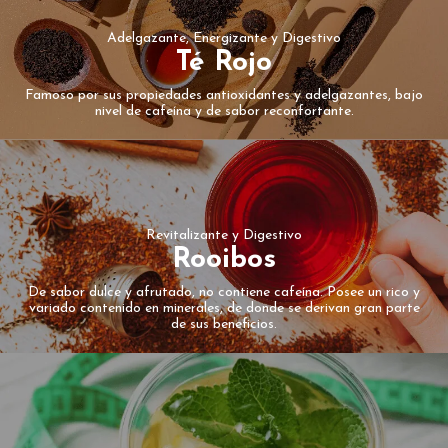
Adelgazante, Energizante y Digestivo
Té Rojo
Famoso por sus propiedades antioxidantes y adelgazantes, bajo
nivel de cafeína y de sabor reconfortante.
Revitalizante y Digestivo
Rooibos
De sabor dulce y afrutado, no contiene cafeína. Posee un rico y
variado contenido en minerales, de donde se derivan gran parte
de sus beneficios.