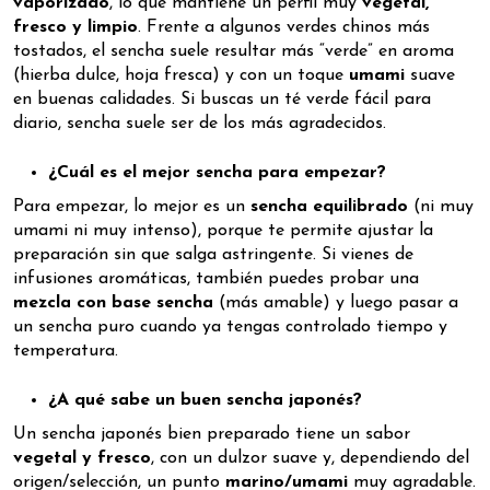
vaporizado
, lo que mantiene un perfil muy
vegetal,
fresco y limpio
. Frente a algunos verdes chinos más
tostados, el sencha suele resultar más “verde” en aroma
(hierba dulce, hoja fresca) y con un toque
umami
suave
en buenas calidades. Si buscas un té verde fácil para
diario, sencha suele ser de los más agradecidos.
¿Cuál es el mejor sencha para empezar?
Para empezar, lo mejor es un
sencha equilibrado
(ni muy
umami ni muy intenso), porque te permite ajustar la
preparación sin que salga astringente. Si vienes de
infusiones aromáticas, también puedes probar una
mezcla con base sencha
(más amable) y luego pasar a
un sencha puro cuando ya tengas controlado tiempo y
temperatura.
¿A qué sabe un buen sencha japonés?
Un sencha japonés bien preparado tiene un sabor
vegetal y fresco
, con un dulzor suave y, dependiendo del
origen/selección, un punto
marino/umami
muy agradable.