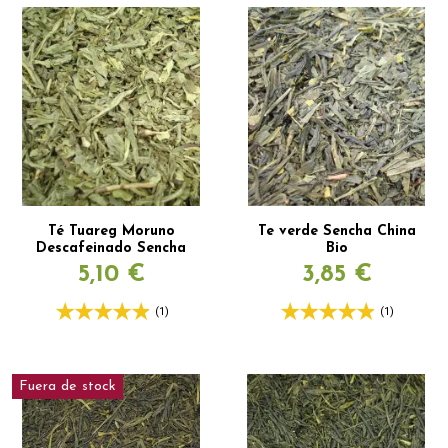
Té Tuareg Moruno
Te verde Sencha China
Descafeinado Sencha
Bio
5,10 €
3,85 €
(1)
(1)
Fuera de stock