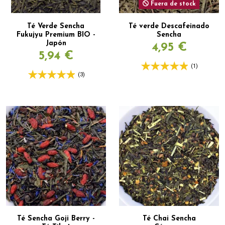
Fuera de stock
Té Verde Sencha
Té verde Descafeinado
Fukujyu Premium BIO -
Sencha
Japón
4,95 €
5,94 €
(1)
(3)
Té Sencha Goji Berry -
Té Chai Sencha