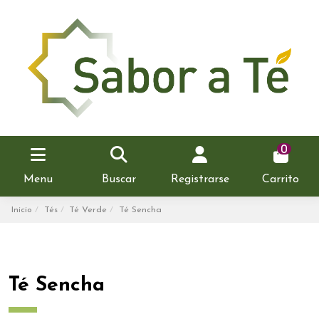
0
Menu
Buscar
Registrarse
Carrito
Inicio
Tés
Té Verde
Té Sencha
Té Sencha