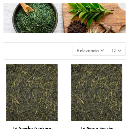
Relevancia
12
Té Sencha Gyokuro
Té Verde Sencha