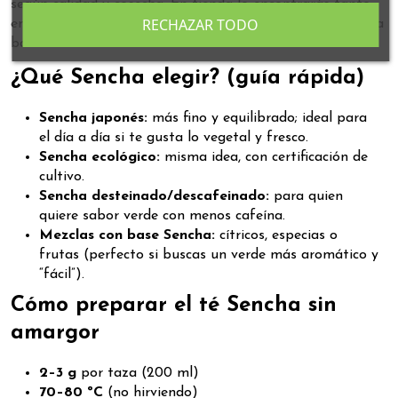
según calidad y cosecha. En tienda lo encontrarás tanto
RECHAZAR TODO
en versiones puras como en mezclas donde el sencha es la
base.
¿Qué Sencha elegir? (guía rápida)
Sencha japonés:
más fino y equilibrado; ideal para
el día a día si te gusta lo vegetal y fresco.
Sencha ecológico:
misma idea, con certificación de
cultivo.
Sencha desteinado/descafeinado:
para quien
quiere sabor verde con menos cafeína.
Mezclas con base Sencha:
cítricos, especias o
frutas (perfecto si buscas un verde más aromático y
“fácil”).
Cómo preparar el té Sencha sin
amargor
2–3 g
por taza (200 ml)
70–80 ºC
(no hirviendo)