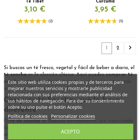
Té Tibet
Cúrcuma
3,10 €
3,95 €
(2)
(5)
1
2
Si buscas un té fresco, vegetal y fácil de beber a diario, el
té sencha
es la elección clásica. Aquí puedes
comprar té
Este sitio web utiliza cookies propias y de terceros para
sencha
a granel y elegir según tu gusto: más suave, más
mejorar nuestros servicios y mostrarle publicidad
umami, ecológico o incluso desteinado.
relacionada con sus preferencias mediante el análisis de
Comprar té Sencha: qué lo hace
sus hábitos de navegación. Para dar su consentimiento
sobre su uso pulse el botón Acepto.
diferente
Política de cookies
Personalizar cookies
El
té de sencha
se elabora normalmente con vaporizado
(estilo japonés), lo que conserva un perfil muy limpio:
ACEPTO
notas vegetales, dulzor suave y un toque marino/umami