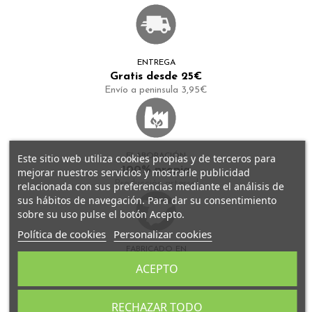
ENTREGA
Gratis desde 25€
Envío a peninsula 3,95€
Este sitio web utiliza cookies propias y de terceros para
ELABORACIÓN
100% propia
mejorar nuestros servicios y mostrarle publicidad
Producción artersal
relacionada con sus preferencias mediante el análisis de
sus hábitos de navegación. Para dar su consentimiento
sobre su uso pulse el botón Acepto.
Política de cookies
Personalizar cookies
FABRICADO EN
España
ACEPTO
Todos nuestros tés se fabrican en Granada
RECHAZAR TODO