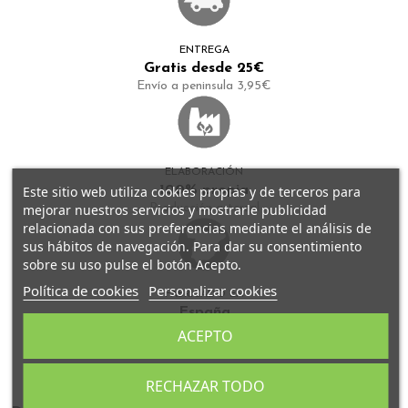
ENTREGA
Gratis desde 25€
Envío a peninsula 3,95€
ELABORACIÓN
Este sitio web utiliza cookies propias y de terceros para
100% propia
mejorar nuestros servicios y mostrarle publicidad
Producción artersal
relacionada con sus preferencias mediante el análisis de
sus hábitos de navegación. Para dar su consentimiento
sobre su uso pulse el botón Acepto.
Política de cookies
Personalizar cookies
FABRICADO EN
España
Todos nuestros tés se fabrican en Granada
ACEPTO
RECHAZAR TODO