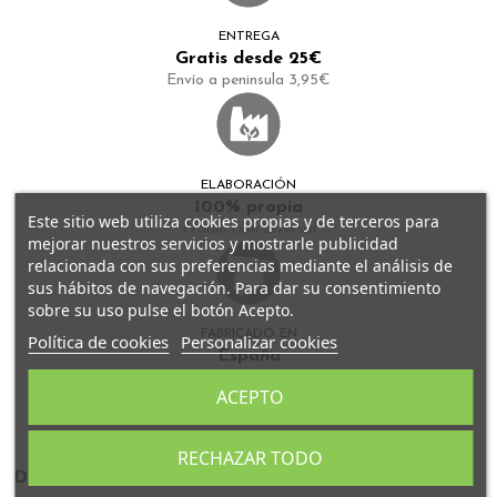
ENTREGA
Gratis desde 25€
Envío a peninsula 3,95€
ELABORACIÓN
100% propia
Este sitio web utiliza cookies propias y de terceros para
Producción artersal
mejorar nuestros servicios y mostrarle publicidad
relacionada con sus preferencias mediante el análisis de
sus hábitos de navegación. Para dar su consentimiento
sobre su uso pulse el botón Acepto.
FABRICADO EN
Política de cookies
Personalizar cookies
España
Todos nuestros tés se fabrican en Granada
ACEPTO
RECHAZAR TODO
Detalles del producto