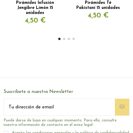
Pirámides Infusión
Pirámides Té
Jengibre Limón 15
Pakistaní 15 unidades
unidades
4,50 €
4,50 €
Suscríbete a nuestra Newsletter
Puede darse de baja en cualquier momento. Para ello, consulte
nuestra información de contacto en el aviso legal.
Acepto las condiciones generales y la política de confidencialidad