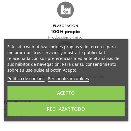
ELABORACIÓN
100% propia
Producción artersal
Este sitio web utiliza cookies propias y de terceros para
mejorar nuestros servicios y mostrarle publicidad
relacionada con sus preferencias mediante el análisis de
sus hábitos de navegación. Para dar su consentimiento
FABRICADO EN
sobre su uso pulse el botón Acepto.
España
Todos nuestros tés se fabrican en Granada
Política de cookies
Personalizar cookies
ACEPTO
Detalles del producto
RECHAZAR TODO
Opiniones