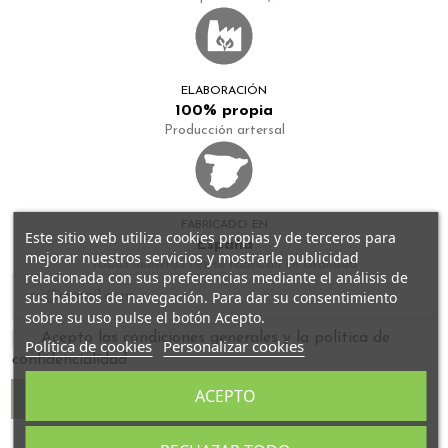
ELABORACIÓN
100% propia
Producción artersal
FABRICADO EN
Este sitio web utiliza cookies propias y de terceros para
España
mejorar nuestros servicios y mostrarle publicidad
Todos nuestros tés se fabrican en Granada
relacionada con sus preferencias mediante el análisis de
sus hábitos de navegación. Para dar su consentimiento
sobre su uso pulse el botón Acepto.
Acepto las condiciones generales y la política de
Política de cookies
Personalizar cookies
confidencialidad
ACEPTO