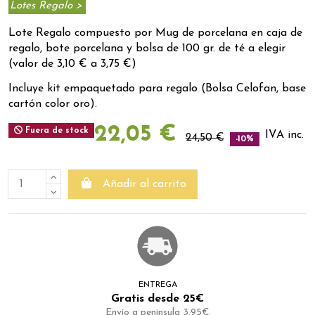
Lotes Regalo >
Lote Regalo compuesto por Mug de porcelana en caja de
regalo, bote porcelana y bolsa de 100 gr. de té a elegir
(valor de 3,10 € a 3,75 €)
Incluye kit empaquetado para regalo (Bolsa Celofan, base
cartón color oro).
22,05 €
Fuera de stock
IVA inc.
24,50 €
-10%
Añadir al carrito
ENTREGA
Gratis desde 25€
Envío a peninsula 3,95€