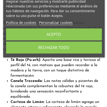
mejorar nuestros servicios y mostrarle publicidad
relacionada con sus preferencias mediante el análisis de
Opiniones
sus hábitos de navegación. Para dar su consentimiento
sobre su uso pulse el botón Acepto.
Política de cookies
Personalizar cookies
Este té rojo fusiona la profundidad y robustez
característica del té Pu-erh con la calidez especiada de la
canela y el toque cítrico de la corteza de limón. Cada
ACEPTO
sorbo revela una armoniosa combinación de elementos
terrosos, dulces y frescos, creando una experiencia
RECHAZAR TODO
sensorial única.
Té Rojo (Pu-erh):
Aporta una base rica y terrosa al
perfil del té, con matices que pueden recordar a la
madera y la tierra, con un toque distintivo de
fermentación.
Canela Troceada:
Las notas cálidas y picantes de
la canela complementan la robustez del té rojo,
brindando una sensación reconfortante y
equilibrada.
Corteza de Limón:
La corteza de limón agrega un