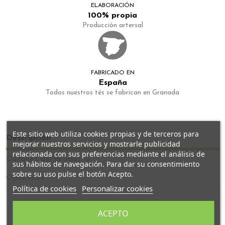
ELABORACIÓN
100% propia
Producción artersal
FABRICADO EN
España
Todos nuestros tés se fabrican en Granada
Este sitio web utiliza cookies propias y de terceros para
Descripción
mejorar nuestros servicios y mostrarle publicidad
relacionada con sus preferencias mediante el análisis de
Detalles del producto
sus hábitos de navegación. Para dar su consentimiento
sobre su uso pulse el botón Acepto.
Opiniones
Política de cookies
Personalizar cookies
ACEPTO
Té Bombón de Navidad: Ingredientes: Té negro,
frambuesa liofilizada, lágrimas de chocolate, perlas