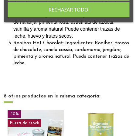
de azúcar, flor de cártamo y aroma natural.Contiene
trazas de gluten y lácteos.
RECHAZAR TODO
Ingredientes: Té negro, canela, corteza
Té Navidad:
de naranja, pimienta rosa, estrellitas de azúcar,
vainilla y aroma natural.Puede contener trazas de
leche, huevo y frutos secos.
Rooibos Hot Chocolat: Ingredientes: Rooibos, trozos
de chocolate, canela cassia, cardamomo, jengibre,
pimienta y aroma natural. Puede contener trazas de
leche.
8 otros productos en la misma categoría:
-10%
Fuera de stock