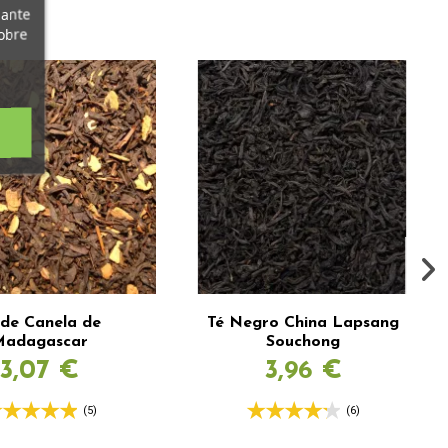
iante
obre
 de Canela de
Té Negro China Lapsang
Madagascar
Souchong
3,07 €
3,96 €
(5)
(6)