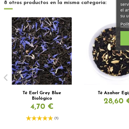
8 otros productos en la misma categoría:
serv
el a
su u
Polí
Té Earl Grey Blue
Té Azahar Egi
Biológico
28,60 
4,70 €
(1)