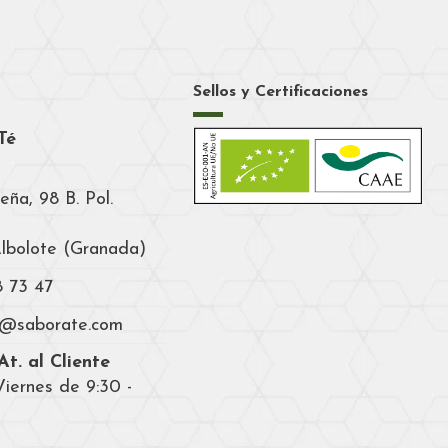
Sellos y Certificaciones
Té
eña, 98 B. Pol.
Albolote (Granada)
8 73 47
a@saborate.com
t. al Cliente
iernes de 9:30 -