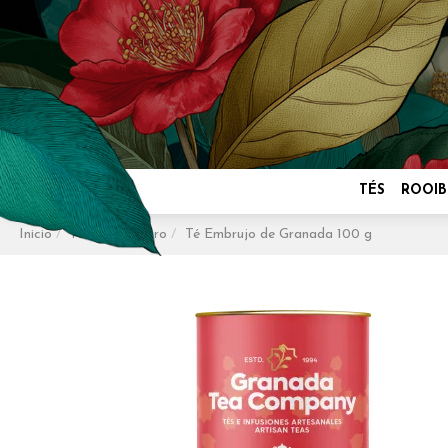
TÉS
ROOIB
Inicio
Tés
Té Negro
Té Embrujo de Granada 100 g