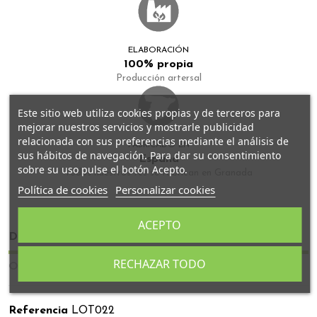
ELABORACIÓN
100% propia
Producción artersal
Este sitio web utiliza cookies propias y de terceros para
mejorar nuestros servicios y mostrarle publicidad
relacionada con sus preferencias mediante el análisis de
FABRICADO EN
sus hábitos de navegación. Para dar su consentimiento
España
sobre su uso pulse el botón Acepto.
Todos nuestros tés se fabrican en Granada
Política de cookies
Personalizar cookies
ACEPTO
Detalles del producto
RECHAZAR TODO
Opiniones
Referencia
LOT022