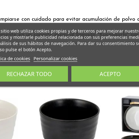
mpiarse con cuidado para evitar acumulación de polvo d
 sitio web utiliza cookies propias y de terceros para mejorar nuestr
mente en un soporte especial llamado "Kusenaoshi" par
icios y mostrarle publicidad relacionada con sus preferencias med
nálisis de sus hábitos de navegación. Para dar su consentimiento s
so pulse el botón Acepto.
tica de cookies
Personalizar cookies
RECHAZAR TODO
ACEPTO