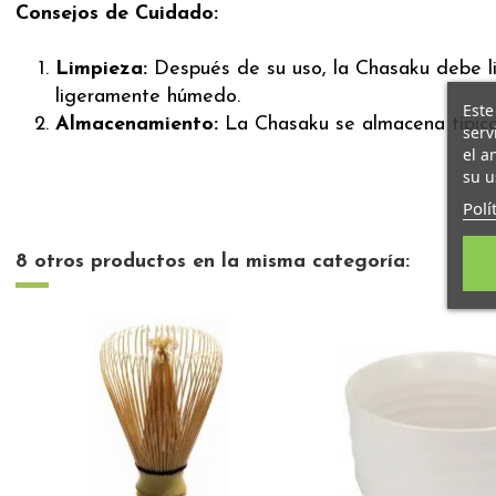
Consejos de Cuidado:
Limpieza:
Después de su uso, la Chasaku debe li
ligeramente húmedo.
Este
Almacenamiento:
La Chasaku se almacena típica
serv
el a
su u
Polí
8 otros productos en la misma categoría: