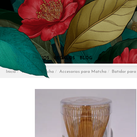
Inicio
Tés
Té Matcha
Accesorios para Matcha
Batidor para