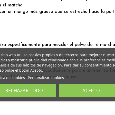
 el matcha.
 con un mango más grueso que se estrecha hacia la part
liza específicamente para mezclar el polvo de té matcha
 sitio web utiliza cookies propias y de terceros para mejorar nuestr
 rápidos y en zigzag con el batidor para mezclar el mat
icios y mostrarle publicidad relacionada con sus preferencias med
e "W" o "M" mientras se agita.
nálisis de sus hábitos de navegación. Para dar su consentimiento s
so pulse el botón Acepto.
y secar el batidor adecuadamente para mantener su for
rma del Chasen cuando no está en uso.
tica de cookies
Personalizar cookies
RECHAZAR TODO
ACEPTO