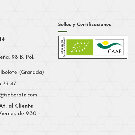
Sellos y Certificaciones
Té
eña, 98 B. Pol.
Albolote (Granada)
8 73 47
a@saborate.com
t. al Cliente
iernes de 9:30 -