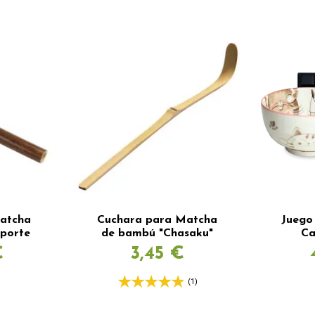
atcha
Cuchara para Matcha
Juego
oporte
de bambú "Chasaku"
Ca
€
3,45 €
(1)