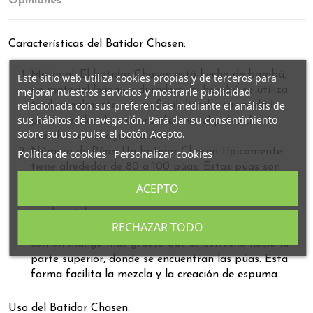
Opiniones
Características del Batidor Chasen:
Material: El batidor Chasen está hecho de bambú,
Este sitio web utiliza cookies propias y de terceros para
un material liviano y duradero. El bambú se utiliza
mejorar nuestros servicios y mostrarle publicidad
relacionada con sus preferencias mediante el análisis de
tradicionalmente por su flexibilidad y capacidad
sus hábitos de navegación. Para dar su consentimiento
para mezclar de manera efectiva el polvo de té
sobre su uso pulse el botón Acepto.
matcha con el agua caliente.
Número de Púas: Un batidor Chasen típicamente
Política de cookies
Personalizar cookies
tiene alrededor de 80 a 100 púas. Estas púas son
finas y están distribuidas uniformemente alrededor
ACEPTO
del batidor para crear una espuma suave y sedosa
en el matcha.
RECHAZAR TODO
Forma Cónica: El batidor tiene una forma cónica,
con un mango más grueso que se estrecha hacia la
parte superior, donde se encuentran las púas. Esta
forma facilita la mezcla y la creación de espuma.
Uso del Batidor Chasen: