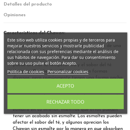
Detalles del producto
Opiniones
Características del Chawan:
Este sitio web utiliza cookies propias y de terceros para
mejorar nuestros servicios y mostrarle publicidad
Material:
Los Chawan pueden estar hechos de una
relacionada con sus preferencias mediante el análisis de
variedad de materiales, como cerámica, porcelana,
sus hábitos de navegación. Para dar su consentimiento
arcilla o incluso piedra. La elección del material
sobre su uso pulse el botón Acepto.
puede afectar la temperatura y el sabor del té.
Política de cookies
Personalizar cookies
Forma y Diseño:
Los Chawan tienen formas
diversas, pero comúnmente tienen una forma ancha
y profunda para facilitar la preparación y mezcla
ACEPTO
del té matcha. Algunos tienen bordes más altos
para contener la espuma creada durante la mezcla.
RECHAZAR TODO
Esmalte o Sin Esmalte:
Algunos Chawan tienen
esmalte en su interior, mientras que otros pueden
tener un acabado sin esmalte. Los esmaltes pueden
afectar el sabor del té, y algunos aprecian los
Chawan sin esmalte por la manera en que absorben