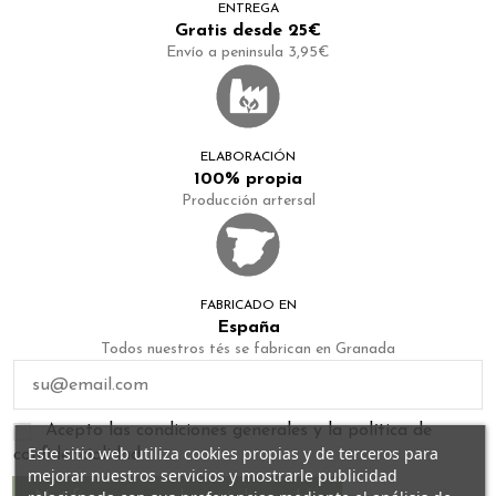
ENTREGA
Gratis desde 25€
Envío a peninsula 3,95€
ELABORACIÓN
100% propia
Producción artersal
FABRICADO EN
España
Todos nuestros tés se fabrican en Granada
Acepto las condiciones generales y la política de
Este sitio web utiliza cookies propias y de terceros para
confidencialidad
mejorar nuestros servicios y mostrarle publicidad