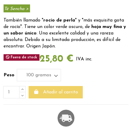
Té Sencha >
También llamado "
rocío de perla
" y "más exquisita gota
de rocío". Tiene un color verde oscuro, de
hoja muy fina y
un sabor único
: Una excelente calidad y una rareza
absoluta. Debido a su limitada producción, es difícil de
encontrar. Origen Japón.
25,80 €
Fuera de stock
IVA inc.
Peso
Añadir al carrito