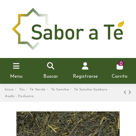
0
Menu
Buscar
Registrarse
Carrito
Inicio
Tés
Té Verde
Té Sencha
Té Sencha Gyokuro
Asahi - Exclusivo