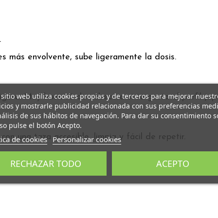
.
eres más envolvente, sube ligeramente la dosis.
 sitio web utiliza cookies propias y de terceros para mejorar nuestr
gera. Muy buen té de cabecera si te gusta el perfil jap
icios y mostrarle publicidad relacionada con sus preferencias med
nálisis de sus hábitos de navegación. Para dar su consentimiento s
so pulse el botón Acepto.
n una taza accesible, limpia y fácil de repetir.
tica de cookies
Personalizar cookies
RECHAZAR TODO
ACEPTO