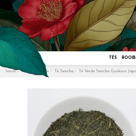
TÉS
ROOIB
Inicio
Tés
Té Verde
Té Sencha
Té Verde Sencha Gyokuro Japo