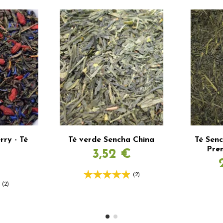
rry - Té
Té verde Sencha China
Té Sen
Pre
3,52 €
(2)
(2)