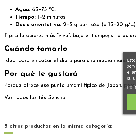
Agua:
65–75 ºC.
Tiempo:
1–2 minutos.
Dosis orientativa:
2–3 g por taza (o 15–20 g/L)
Tip: si lo quieres más “vivo”, baja el tiempo; si lo qui
Cuándo tomarlo
Este
Ideal para empezar el día o para una media mañana li
serv
el a
Por qué te gustará
su u
Porque ofrece ese punto umami típico de Japón, pero co
Polí
Ver todos los tés Sencha
8 otros productos en la misma categoría: