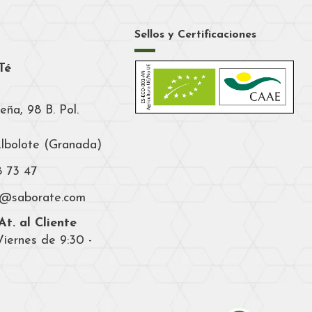
Sellos y Certificaciones
Té
eña, 98 B. Pol.
Albolote (Granada)
8 73 47
a@saborate.com
t. al Cliente
iernes de 9:30 -