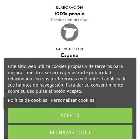
ELABORACIÓN
100% propia
Producción artersal
FABRICADO EN
España
Todos nuestros tés se fabrican en Granada
Este sitio web utiliza cookies propias y de terceros para
mejorar nuestros servicios y mostrarle publicidad
relacionada con sus preferencias mediante el análisis de
sus hábitos de navegación. Para dar su consentimiento
Acepto las condiciones generales y la política de
sobre su uso pulse el botón Acepto.
confidencialidad
Política de cookies
Personalizar cookies
ACEPTO
RECHAZAR TODO