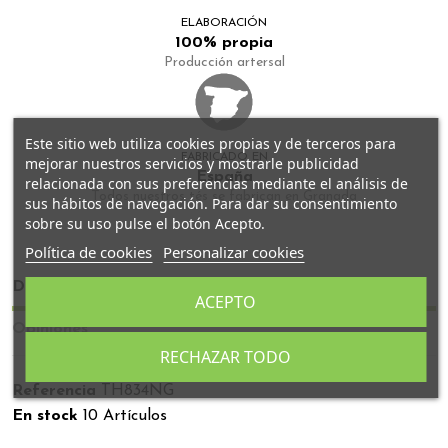
ELABORACIÓN
100% propia
Producción artersal
Este sitio web utiliza cookies propias y de terceros para
FABRICADO EN
mejorar nuestros servicios y mostrarle publicidad
España
relacionada con sus preferencias mediante el análisis de
Todos nuestros tés se fabrican en Granada
sus hábitos de navegación. Para dar su consentimiento
sobre su uso pulse el botón Acepto.
Política de cookies
Personalizar cookies
Detalles del producto
ACEPTO
Opiniones
RECHAZAR TODO
Referencia
TH834NG
En stock
10 Artículos