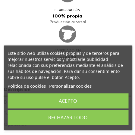
ELABORACIÓN
100% propia
Producción artersal
FABRICADO EN
Este sitio web utiliza cookies propias y de terceros para
España
mejorar nuestros servicios y mostrarle publicidad
Todos nuestros tés se fabrican en Granada
relacionada con sus preferencias mediante el análisis de
sus hábitos de navegación. Para dar su consentimiento
sobre su uso pulse el botón Acepto.
Política de cookies
Personalizar cookies
Descripción
ACEPTO
Detalles del producto
También podría gustarte
RECHAZAR TODO
Opiniones