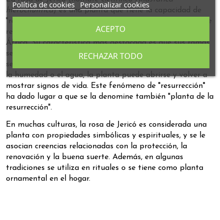
Política de cookies
Personalizar cookies
hierochuntica
) es una planta que tiene la capacidad de
"resucitar" después de períodos de sequía. Es originaria de
ACEPTO
regiones desérticas, como el Medio Oriente y el norte de
África. Su característica más destacada es que sus ramas
se enrollan y se secan completamente en condiciones de
RECHAZAR TODO
sequedad extrema, pero cuando se expone nuevamente a
la humedad o el agua, la planta puede abrirse y volver a
mostrar signos de vida. Este fenómeno de "resurrección"
ha dado lugar a que se la denomine también "planta de la
resurrección".
En muchas culturas, la rosa de Jericó es considerada una
planta con propiedades simbólicas y espirituales, y se le
asocian creencias relacionadas con la protección, la
renovación y la buena suerte. Además, en algunas
tradiciones se utiliza en rituales o se tiene como planta
ornamental en el hogar.