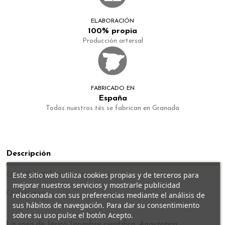
ELABORACIÓN
100% propia
Producción artersal
FABRICADO EN
España
Todos nuestros tés se fabrican en Granada
Descripción
Este sitio web utiliza cookies propias y de terceros para
Detalles del producto
mejorar nuestros servicios y mostrarle publicidad
Opiniones
relacionada con sus preferencias mediante el análisis de
sus hábitos de navegación. Para dar su consentimiento
sobre su uso pulse el botón Acepto.
La rosa de Jericó (nombre científico
Anastatica