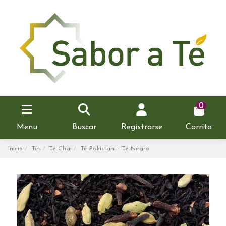
0
Menu
Buscar
Registrarse
Carrito
Inicio
Tés
Té Chai
Té Pakistaní - Té Negro