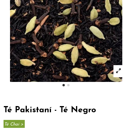
Té Pakistaní - Té Negro
Té Chai >