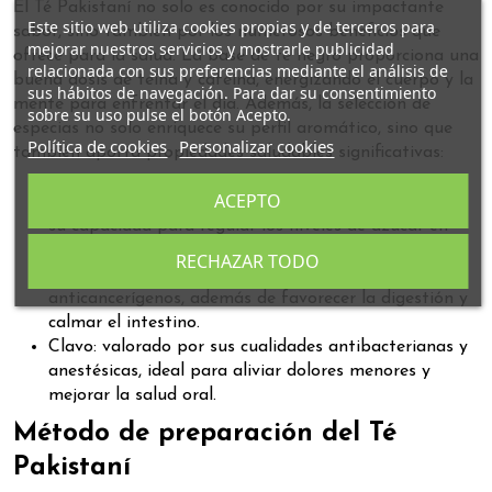
El Té Pakistaní no solo es conocido por su impactante
Este sitio web utiliza cookies propias y de terceros para
sabor, sino también por los numerosos beneficios que
mejorar nuestros servicios y mostrarle publicidad
ofrece para la salud. La base de té negro proporciona una
relacionada con sus preferencias mediante el análisis de
buena dosis de teína y cafeína, energizando el cuerpo y la
sus hábitos de navegación. Para dar su consentimiento
mente para enfrentar el día. Además, la selección de
sobre su uso pulse el botón Acepto.
especias no solo enriquece su perfil aromático, sino que
Política de cookies
Personalizar cookies
también aporta propiedades saludables significativas:
ACEPTO
Canela: conocida por sus propiedades afrodisíacas y
su capacidad para regular los niveles de azúcar en
sangre.
RECHAZAR TODO
Cardamomo: con efectos antioxidantes y
anticancerígenos, además de favorecer la digestión y
calmar el intestino.
Clavo: valorado por sus cualidades antibacterianas y
anestésicas, ideal para aliviar dolores menores y
mejorar la salud oral.
Método de preparación del Té
Pakistaní