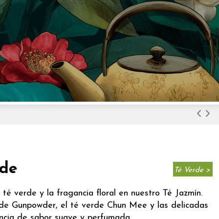
rde
Té Verde >
té verde y la fragancia floral en nuestro Té Jazmín.
rde Gunpowder, el té verde Chun Mee y las delicadas
encia de sabor suave y perfumada.