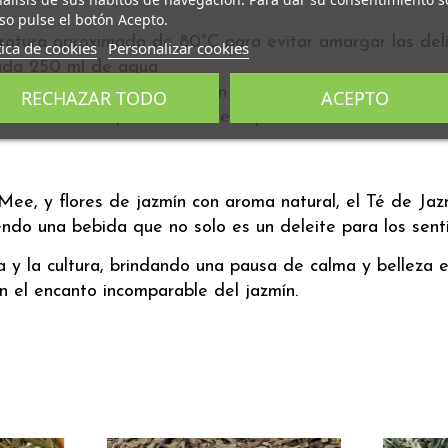
so pulse el botón Acepto.
ratura aproximada de 80°C para evitar amargar las deli
tica de cookies
Personalizar cookies
cada 250 ml de agua.
s, ajustando el tiempo según la intensidad deseada.
RECHAZAR TODO
ACEPTO
e aroma floral que este té tiene para ofrecer.
 y flores de jazmín con aroma natural, el Té de Jazmí
endo una bebida que no solo es un deleite para los sent
a y la cultura, brindando una pausa de calma y belleza en
n el encanto incomparable del jazmín.