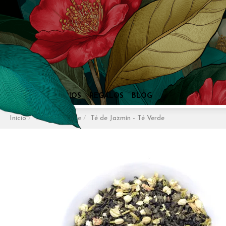
Inicio
Tés
Té Verde
Té de Jazmín - Té Verde