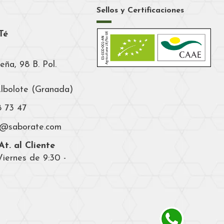
Sellos y Certificaciones
Té
eña, 98 B. Pol.
Albolote (Granada)
8 73 47
a@saborate.com
t. al Cliente
iernes de 9:30 -