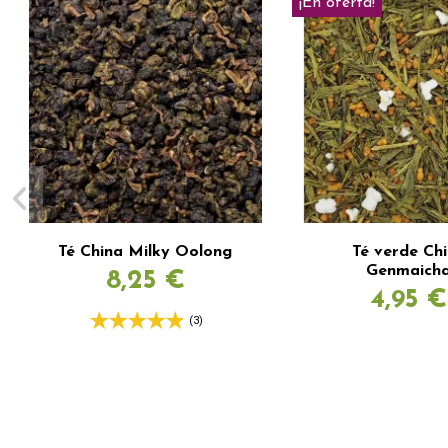
¡En oferta!
Té China Milky Oolong
Té verde Ch
Genmaich
8,25 €
4,95 €
(3)