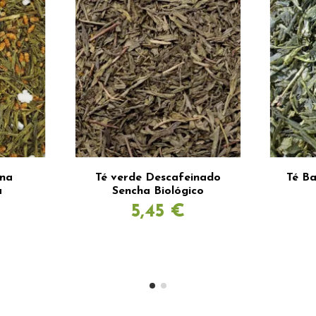
ina
Té verde Descafeinado
Té B
a
Sencha Biológico
5,45 €