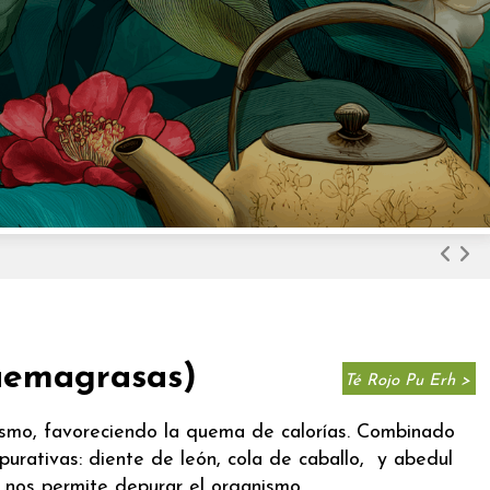
uemagrasas)
Té Rojo Pu Erh >
lismo, favoreciendo la quema de calorías. Combinado
purativas: diente de león, cola de caballo, y abedul
, nos permite depurar el organismo.