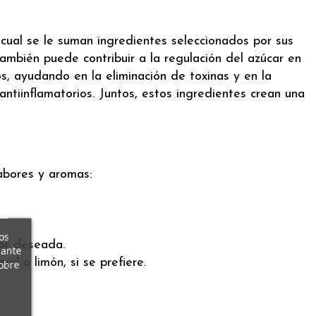
 cual se le suman ingredientes seleccionados por sus
ambién puede contribuir a la regulación del azúcar en
os, ayudando en la eliminación de toxinas y en la
antiinflamatorios. Juntos, estos ingredientes crean una
abores y aromas:
os
bor deseada.
iante
l o limón, si se prefiere.
obre