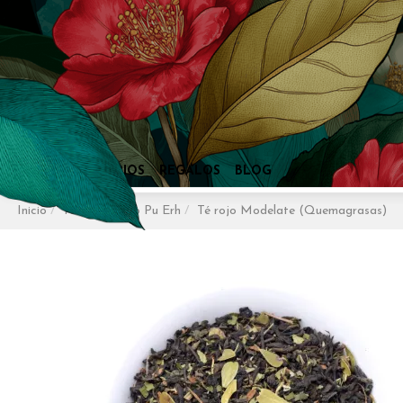
Inicio
Tés
Té Rojo Pu Erh
Té rojo Modelate (Quemagrasas)