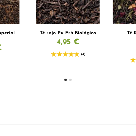
mperial
Té rojo Pu Erh Biológico
Té 
4,95 €
€
(4)