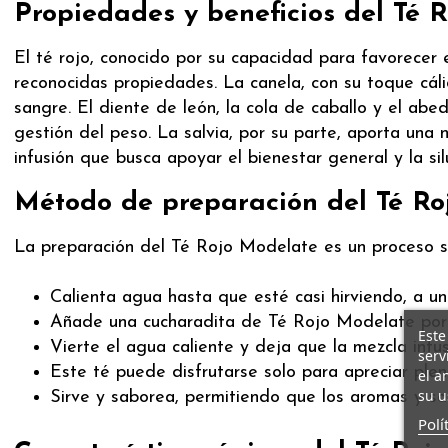
Propiedades y beneficios del Té 
El té rojo, conocido por su capacidad para favorecer 
reconocidas propiedades. La canela, con su toque cáli
sangre. El diente de león, la cola de caballo y el abe
gestión del peso. La salvia, por su parte, aporta una 
infusión que busca apoyar el bienestar general y la sil
Método de preparación del Té Ro
La preparación del Té Rojo Modelate es un proceso si
Calienta agua hasta que esté casi hirviendo, a un
Añade una cucharadita de Té Rojo Modelate por t
Este
Vierte el agua caliente y deja que la mezcla inf
serv
Este té puede disfrutarse solo para apreciar ple
el a
su u
Sirve y saborea, permitiendo que los aromas y sa
Polí