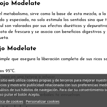
Rojo Modelate
el metabolismo, sirve como la base de esta mezcla, a la
do y especiado, no solo estimula los sentidos sino que t
dul son valorados por sus efectos diuréticos y depurativ
nota de frescura y se asocia con beneficios digestivos y 
ueta.
jo Modelate
mple que asegura la liberación completa de sus ricos s
os 95°C.
aza en una tetera o infusor.
 sitio web utiliza cookies propias y de terceros para mejorar nuestr
usione durante 3 a 5 minutos, según la intensidad de sa
icios y mostrarle publicidad relacionada con sus preferencias med
namente su complejidad o acompañado con un poco de mie
nálisis de sus hábitos de navegación. Para dar su consentimiento s
so pulse el botón Acepto.
bores especiados y herbales te envuelvan.
tica de cookies
Personalizar cookies