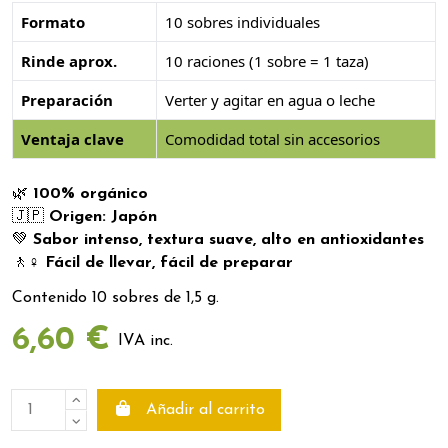
Formato
10 sobres individuales
Rinde aprox.
10 raciones (1 sobre = 1 taza)
Preparación
Verter y agitar en agua o leche
Ventaja clave
Comodidad total sin accesorios
🌿
100% orgánico
🇯🇵
Origen: Japón
💚
Sabor intenso, textura suave, alto en antioxidantes
🚶
♀
️
Fácil de llevar, fácil de preparar
Contenido 10 sobres de 1,5 g.
6,60 €
IVA inc.
Añadir al carrito