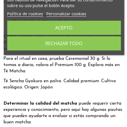
máxima
comodidad
, sin accesorios.
sobre su uso pulse el botón Acepto.
Política de cookies
Personalizar cookies
Formato:
sobres individuales
Uso ideal:
on-the-go, shaker o vaso
ACEPTO
Perfil:
vegetal fresco, práctico para bebidas frías
Cómo usarlo:
vierte un sobre en agua fría o caliente (70–
RECHAZAR TODO
80 °C) y agita. También puedes mezclar con leche o
bebida vegetal para un latte rápido.
Para el ritual en casa, prueba
Ceremonial 30 g
. Si lo
tomas a diario, valora el
Premium 100 g
. Explora más en
Té Matcha
.
Té Sencha Gyokuro en polvo. Calidad premium. Cultivo
ecológico. Origen: Japón
Determinar la calidad del matcha
puede requerir cierta
experiencia y conocimiento, pero aquí hay algunas pautas
que pueden ayudarte a evaluar si estás comprando un
buen matcha: