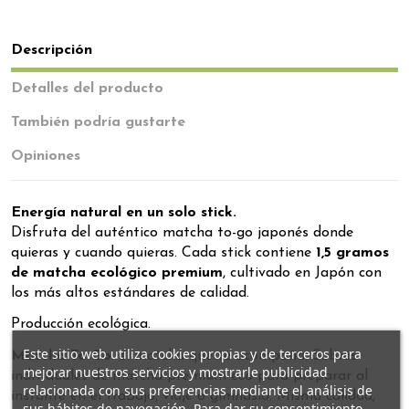
Descripción
Detalles del producto
También podría gustarte
Opiniones
Energía natural en un solo stick.
Disfruta del auténtico matcha to-go japonés donde
quieras y cuando quieras. Cada stick contiene
1,5 gramos
de matcha ecológico premium
, cultivado en Japón con
los más altos estándares de calidad.
Producción ecológica.
Este sitio web utiliza cookies propias y de terceros para
Matcha To-Go
: el matcha que te acompaña. Sobres
mejorar nuestros servicios y mostrarle publicidad
individuales de matcha premium eco para preparar al
relacionada con sus preferencias mediante el análisis de
instante en el trabajo, viaje o gimnasio. Misma calidad,
sus hábitos de navegación. Para dar su consentimiento