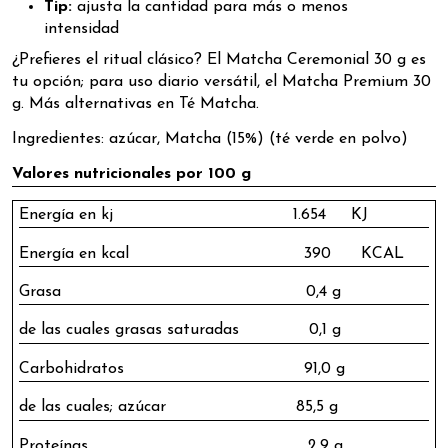
Tip:
ajusta la cantidad para más o menos
intensidad
¿Prefieres el ritual clásico? El
Matcha Ceremonial 30 g
es
tu opción; para uso diario versátil, el
Matcha Premium 30
g
. Más alternativas en
Té Matcha
.
Ingredientes: azúcar, Matcha (15%) (té verde en polvo)
Valores nutricionales por 100 g
Energía en kj 1.654 KJ
Energía en kcal 390 KCAL
Grasa 0,4 g
de las cuales grasas saturadas 0,1 g
Carbohidratos 91,0 g
de las cuales; azúcar 85,5 g
Proteínas 2,9 g