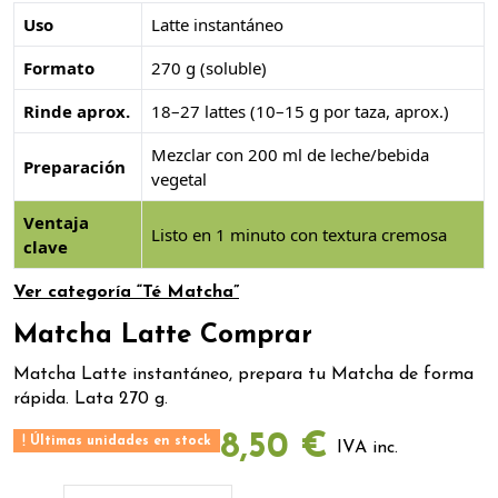
Uso
Latte instantáneo
Formato
270 g (soluble)
Rinde aprox.
18–27 lattes (10–15 g por taza, aprox.)
Mezclar con 200 ml de leche/bebida
Preparación
vegetal
Ventaja
Listo en 1 minuto con textura cremosa
clave
Ver categoría “Té Matcha”
Matcha Latte Comprar
Matcha Latte instantáneo, prepara tu Matcha de forma
rápida. Lata 270 g.
8,50 €
Últimas unidades en stock
IVA inc.