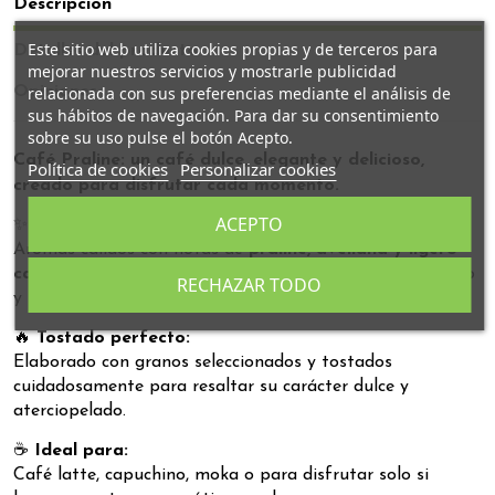
Descripción
Este sitio web utiliza cookies propias y de terceros para
Detalles del producto
mejorar nuestros servicios y mostrarle publicidad
relacionada con sus preferencias mediante el análisis de
Opiniones
sus hábitos de navegación. Para dar su consentimiento
sobre su uso pulse el botón Acepto.
Café Praline: un café dulce, elegante y delicioso,
Política de cookies
Personalizar cookies
creado para disfrutar cada momento.
ACEPTO
✨
Perfil de sabor:
Aromas cálidos con notas de
praliné, avellana y ligero
caramelo y chocolate
, equilibrados con un cuerpo medio
RECHAZAR TODO
y una textura suave que conquista desde el primer sorbo.
🔥
Tostado perfecto:
Elaborado con granos seleccionados y tostados
cuidadosamente para resaltar su carácter dulce y
aterciopelado.
☕
Ideal para:
Café latte, capuchino, moka o para disfrutar solo si