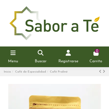
0
Menu
Buscar
Registrarse
Carrito
Inicio
Café de Especialidad
Café Praliné