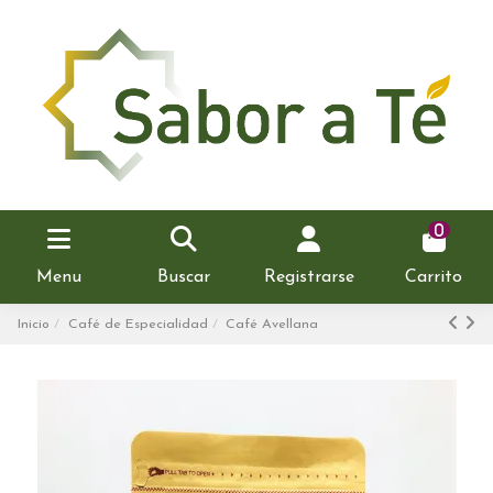
0
Menu
Buscar
Registrarse
Carrito
Inicio
Café de Especialidad
Café Avellana