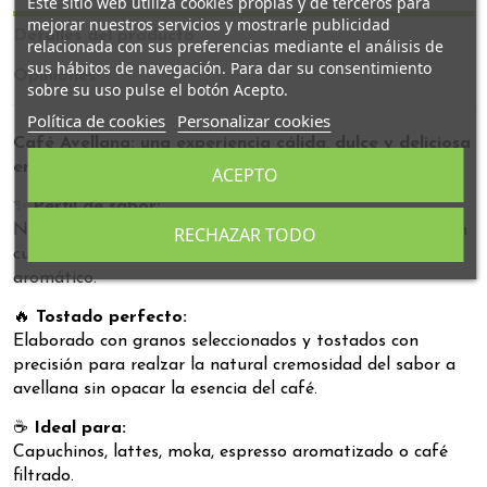
Este sitio web utiliza cookies propias y de terceros para
mejorar nuestros servicios y mostrarle publicidad
Detalles del producto
relacionada con sus preferencias mediante el análisis de
sus hábitos de navegación. Para dar su consentimiento
Opiniones
sobre su uso pulse el botón Acepto.
Política de cookies
Personalizar cookies
Café Avellana: una experiencia cálida, dulce y deliciosa
en cada sorbo.
ACEPTO
✨
Perfil de sabor:
Notas intensas de
avellana tostada
, matices dulces y un
RECHAZAR TODO
cuerpo equilibrado que deja un final aterciopelado y muy
aromático.
🔥
Tostado perfecto:
Elaborado con granos seleccionados y tostados con
precisión para realzar la natural cremosidad del sabor a
avellana sin opacar la esencia del café.
☕
Ideal para:
Capuchinos, lattes, moka, espresso aromatizado o café
filtrado.