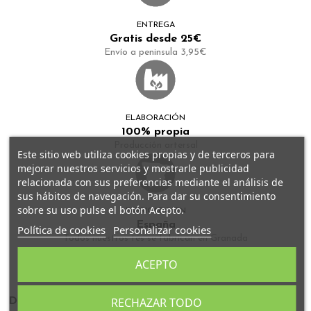
ENTREGA
Gratis desde 25€
Envío a peninsula 3,95€
ELABORACIÓN
100% propia
Producción artersal
Este sitio web utiliza cookies propias y de terceros para
mejorar nuestros servicios y mostrarle publicidad
relacionada con sus preferencias mediante el análisis de
sus hábitos de navegación. Para dar su consentimiento
sobre su uso pulse el botón Acepto.
FABRICADO EN
España
Política de cookies
Personalizar cookies
Todos nuestros tés se fabrican en Granada
ACEPTO
RECHAZAR TODO
Descripción