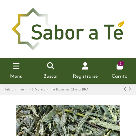
0
Menu
Buscar
Registrarse
Carrito
Inicio
Tés
Té Verde
Té Bancha China BIO