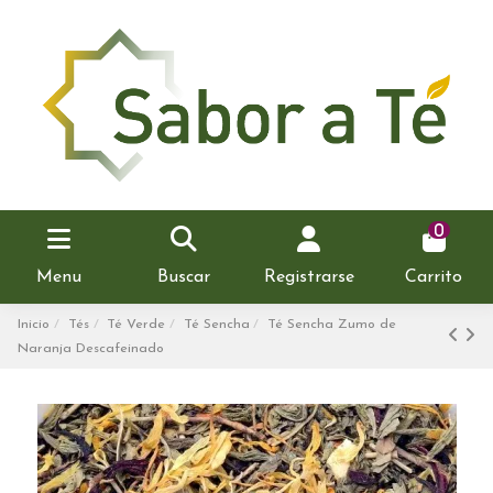
0
Menu
Buscar
Registrarse
Carrito
Inicio
Tés
Té Verde
Té Sencha
Té Sencha Zumo de
Naranja Descafeinado