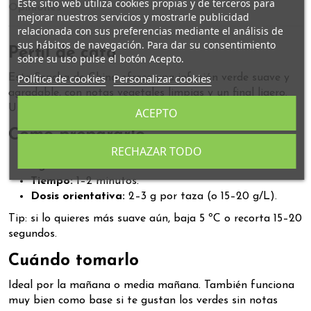
Este sitio web utiliza cookies propias y de terceros para
Opiniones
mejorar nuestros servicios y mostrarle publicidad
relacionada con sus preferencias mediante el análisis de
sus hábitos de navegación. Para dar su consentimiento
Perfil de cata
sobre su uso pulse el botón Acepto.
Política de cookies
Personalizar cookies
Este Sencha de China ofrece una infusión verde suave y
agradable, con notas vegetales limpias y un final ligero.
Un té muy “usable” para el día a día.
ACEPTO
Cómo prepararlo
RECHAZAR TODO
Agua:
70–80 ºC.
Tiempo:
1–2 minutos.
Dosis orientativa:
2–3 g por taza (o 15–20 g/L).
Tip: si lo quieres más suave aún, baja 5 ºC o recorta 15–20
segundos.
Cuándo tomarlo
Ideal por la mañana o media mañana. También funciona
muy bien como base si te gustan los verdes sin notas