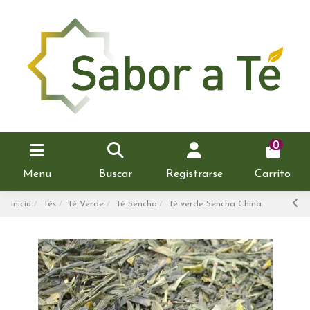
0
Menu
Buscar
Registrarse
Carrito
Inicio
Tés
Té Verde
Té Sencha
Té verde Sencha China