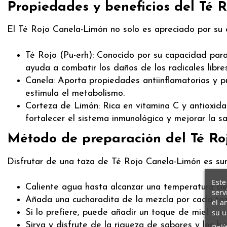
Propiedades y beneficios del Té 
El Té Rojo Canela-Limón no solo es apreciado por su e
Té Rojo (Pu-erh): Conocido por su capacidad para
ayuda a combatir los daños de los radicales libres
Canela: Aporta propiedades antiinflamatorias y 
estimula el metabolismo.
Corteza de Limón: Rica en vitamina C y antioxidan
fortalecer el sistema inmunológico y mejorar la sal
Método de preparación del Té Ro
Disfrutar de una taza de Té Rojo Canela-Limón es sume
Este
Caliente agua hasta alcanzar una temperatura de 9
serv
Añada una cucharadita de la mezcla por cada taz
el a
su u
Si lo prefiere, puede añadir un toque de miel o un
Sirva y disfrute de la riqueza de sabores y los be
Polí