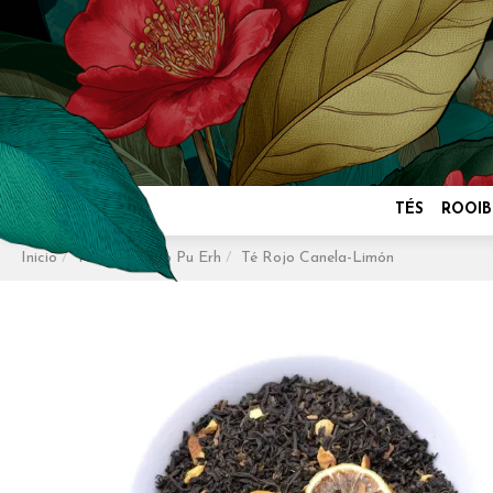
TÉS
ROOIB
Inicio
Tés
Té Rojo Pu Erh
Té Rojo Canela-Limón