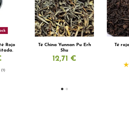
ock
té Rojo
Té China Yunnan Pu Erh
Té roj
mitada.
Shu
€
12,71 €
(1)