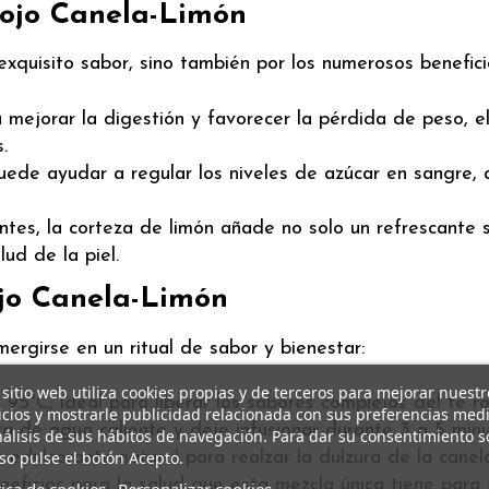
Rojo Canela-Limón
xquisito sabor, sino también por los numerosos benefici
 mejorar la digestión y favorecer la pérdida de peso, e
.
puede ayudar a regular los niveles de azúcar en sangre
tes, la corteza de limón añade no solo un refrescante s
ud de la piel.
jo Canela-Limón
rgirse en un ritual de sabor y bienestar:
 sitio web utiliza cookies propias y de terceros para mejorar nuestr
5°C, ideal para liberar los sabores complejos del té ro
icios y mostrarle publicidad relacionada con sus preferencias med
a de agua caliente y deje infusionar durante 3 a 5 min
nálisis de sus hábitos de navegación. Para dar su consentimiento s
so pulse el botón Acepto.
 edulcorante natural para realzar la dulzura de la canela
neficios para la salud que esta mezcla única tiene para 
tica de cookies
Personalizar cookies