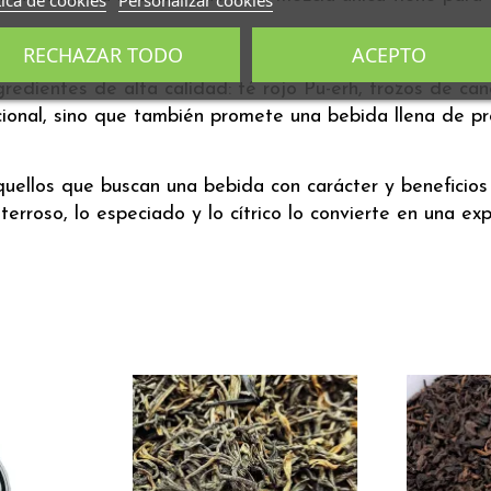
Limón
RECHAZAR TODO
ACEPTO
redientes de alta calidad: té rojo Pu-erh, trozos de can
cional, sino que también promete una bebida llena de pr
quellos que buscan una bebida con carácter y beneficio
terroso, lo especiado y lo cítrico lo convierte en una expe