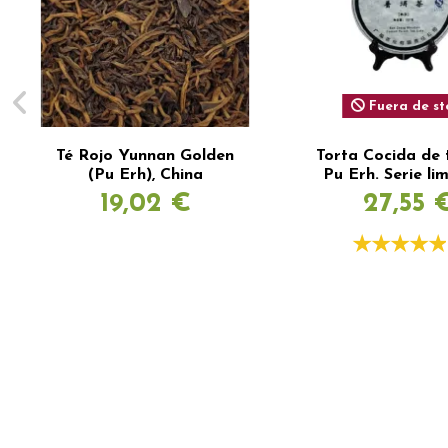
Fuera de st
Té Rojo Yunnan Golden
Torta Cocida de 
(Pu Erh), China
Pu Erh. Serie li
19,02 €
27,55 