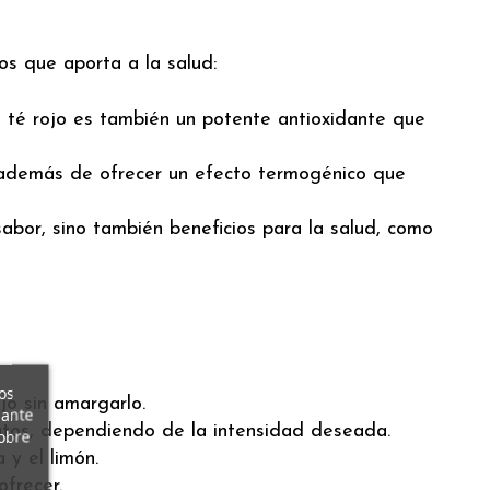
os que aporta a la salud:
l té rojo es también un potente antioxidante que
, además de ofrecer un efecto termogénico que
abor, sino también beneficios para la salud, como
os
jo sin amargarlo.
iante
utos, dependiendo de la intensidad deseada.
obre
 y el limón.
ofrecer.