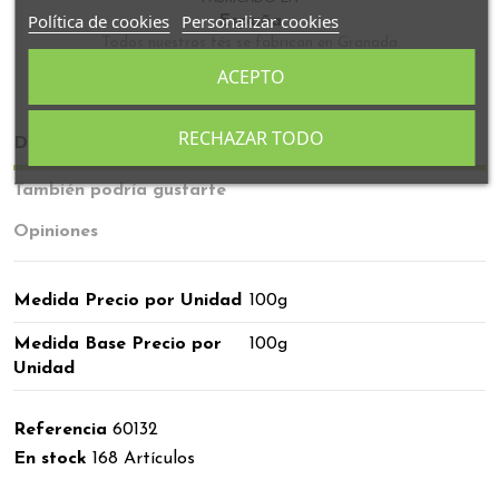
Política de cookies
Personalizar cookies
España
Todos nuestros tés se fabrican en Granada
ACEPTO
RECHAZAR TODO
Detalles del producto
También podría gustarte
Opiniones
Medida Precio por Unidad
100g
Medida Base Precio por
100g
Unidad
Referencia
60132
En stock
168 Artículos