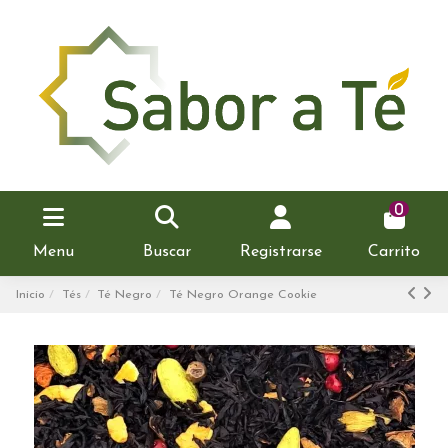
0
Menu
Buscar
Registrarse
Carrito
Inicio
Tés
Té Negro
Té Negro Orange Cookie