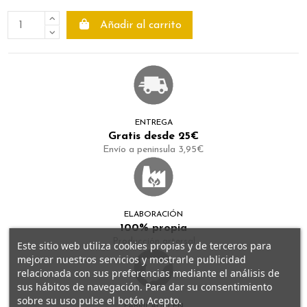
Añadir al carrito
ENTREGA
Gratis desde 25€
Envío a peninsula 3,95€
ELABORACIÓN
100% propia
Producción artersal
Este sitio web utiliza cookies propias y de terceros para
mejorar nuestros servicios y mostrarle publicidad
relacionada con sus preferencias mediante el análisis de
sus hábitos de navegación. Para dar su consentimiento
sobre su uso pulse el botón Acepto.
FABRICADO EN