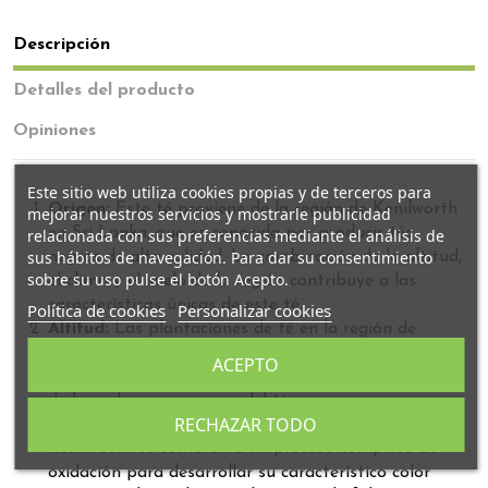
Descripción
Detalles del producto
Opiniones
Este sitio web utiliza cookies propias y de terceros para
Origen:
Este té proviene de la región de Kenilworth
mejorar nuestros servicios y mostrarle publicidad
en Sri Lanka, que es conocida por producir tés
relacionada con sus preferencias mediante el análisis de
sus hábitos de navegación. Para dar su consentimiento
negros de alta calidad. La combinación de la altitud,
sobre su uso pulse el botón Acepto.
el clima y el suelo de la región contribuye a las
características únicas de este té.
Política de cookies
Personalizar cookies
Altitud:
Las plantaciones de té en la región de
Kenilworth a menudo se encuentran a una altitud
ACEPTO
significativa. La altitud puede influir en el desarrollo
de los sabores y aromas del té.
RECHAZAR TODO
Proceso de Fabricación:
Las hojas de té Ceylan
Kenilworth se someten a un proceso completo de
oxidación para desarrollar su característico color