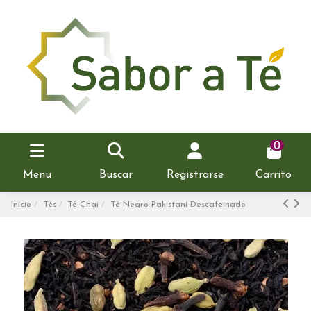
0
Menu
Buscar
Registrarse
Carrito
Inicio
Tés
Té Chai
Té Negro Pakistaní Descafeinado