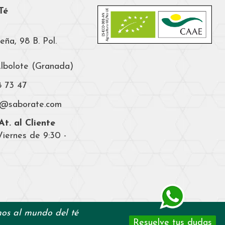
Té
eña, 98 B. Pol.
Albolote (Granada)
8 73 47
a@saborate.com
t. al Cliente
iernes de 9:30 -
os al mundo del té
Resuelve tus dudas