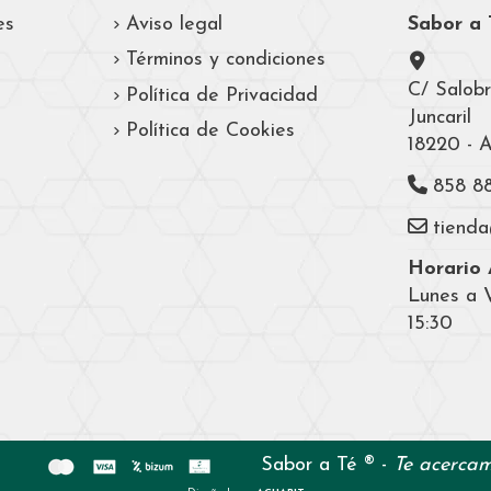
es
Aviso legal
Sabor a 
Términos y condiciones
C/ Salobr
Política de Privacidad
Juncaril
Política de Cookies
18220 - 
858 8
tiend
Horario A
Lunes a V
15:30
Sabor a Té ® -
Te acercam