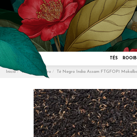
TÉS
ROOIB
Inicio
Tés
Té Negro
Té Negro India Assam FTGFOP1 Mokalba