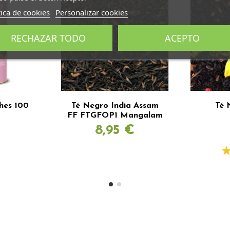
tica de cookies
Personalizar cookies
RECHAZAR TODO
ACEPTO
hes 100
Té Negro India Assam
Té 
FF FTGFOP1 Mangalam
€
8,95 €