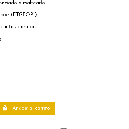
speciado y malteado.
ekoe (FTGFOP1):
 puntas doradas.
.
Añadir al carrito