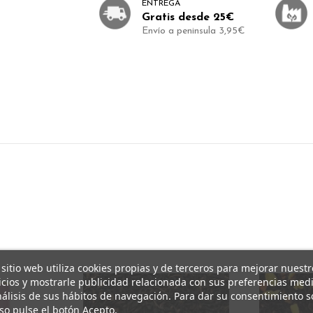
ENTREGA
Gratis desde 25€
Envío a peninsula 3,95€
 sitio web utiliza cookies propias y de terceros para mejorar nuestr
icios y mostrarle publicidad relacionada con sus preferencias med
nálisis de sus hábitos de navegación. Para dar su consentimiento s
so pulse el botón Acepto.