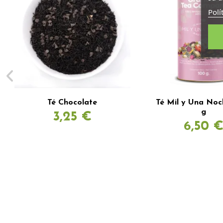
Polí
Té Chocolate
Té Mil y Una Noc
g
3,25 €
6,50 