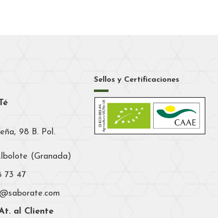
Sellos y Certificaciones
Té
eña, 98 B. Pol.
Albolote (Granada)
8 73 47
a@saborate.com
t. al Cliente