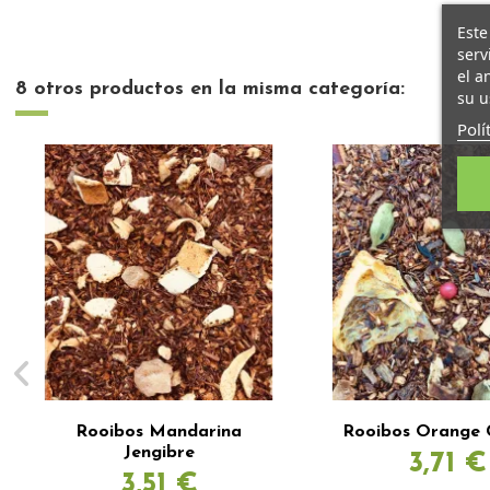
Este
serv
el a
8 otros productos en la misma categoría:
su u
Polí
Rooibos Mandarina
Rooibos Orange 
Jengibre
3,71 €
3,51 €