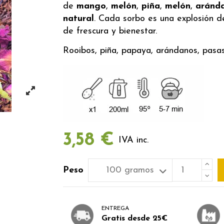
de
mango
,
melón
,
piña
,
melón
,
aránd
natural
. Cada sorbo es una explosión d
de frescura y bienestar.
Rooibos, piña, papaya, arándanos, pasa
3,58 €
IVA inc.
Peso
ENTREGA
Gratis desde 25€