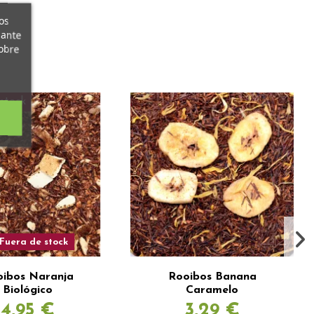
os
iante
obre
stock
Fuera de stock
oibos Naranja
Rooibos Banana
Biológico
Caramelo
4,95 €
3,29 €