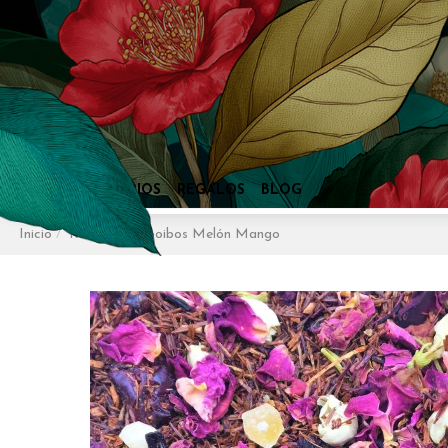
Inicio
Rooibos
Rooibos Melón Mango