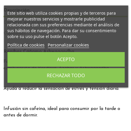
Descripción
Este sitio web utiliza cookies propias y de terceros para
mejorar nuestros servicios y mostrarle publicidad
Detalles del producto
relacionada con sus preferencias mediante el análisis de
sus hábitos de navegación. Para dar su consentimiento
Opiniones
sobre su uso pulse el botón Acepto.
Política de cookies
Personalizar cookies
Rooibos Cáñamo Ashwagandha
ACEPTO
Favorece la relajación y el descanso gracias a la
combinación de Pasiflora, Azahar y Ashwagandha.
RECHAZAR TODO
Ayuda a reducir la sensación de estrés y tensión diaria.
Infusión sin cafeína, ideal para consumir por la tarde o
antes de dormir.