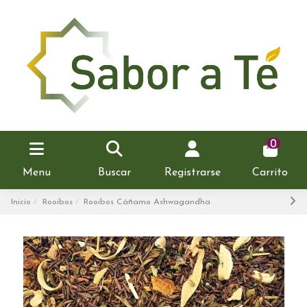
0
Menu
Buscar
Registrarse
Carrito
Inicio
Rooibos
Rooibos Cáñamo Ashwagandha